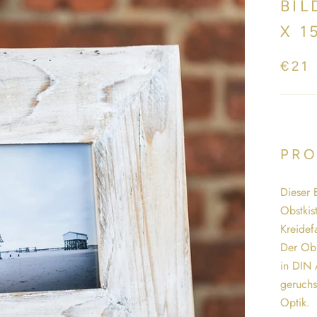
BIL
X 1
€21
PRO
Dieser 
Obstkis
Kreidef
Der Obs
in DIN 
geruchs
Optik.