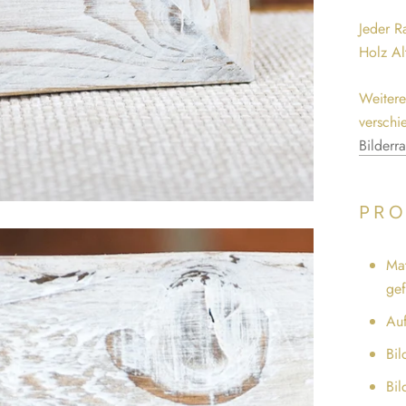
Jeder R
Holz Al
Weitere
verschi
Bilderr
PRO
Mat
gef
Auf
Bil
Bil