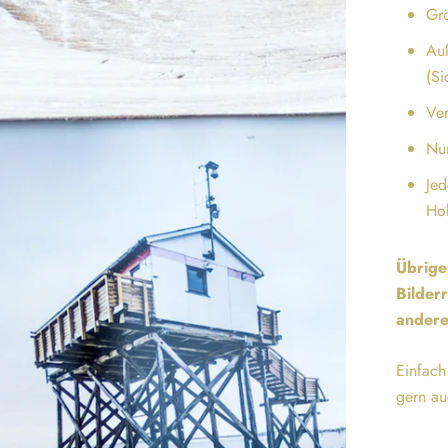
Grö
Au
(S
Ve
Nur
Jed
Hol
Übrige
Bilder
andere
Einfach
gern au