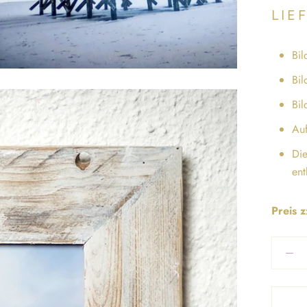
LIE
Bil
Bil
Bil
Auf
Die
ent
Preis 