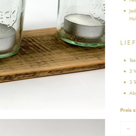
Jed
Hol
LIE
Tee
3 
3 T
Abg
Preis 