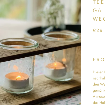
TEE
GAL
WE
€29
PRO
Dieser 
nachhal
drei We
gemütli
Atmosph
des Hol