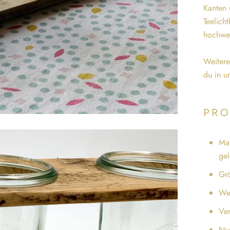
Kanten 
Teelich
hochwer
Weitere
du in u
PRO
Mat
gel
Gr
We
Ve
Nur